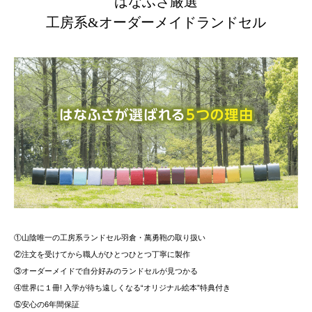
はなふさ厳選
工房系&オーダーメイドランドセル
①山陰唯一の工房系ランドセル羽倉・萬勇鞄の取り扱い
②注文を受けてから職人がひとつひとつ丁寧に製作
③オーダーメイドで自分好みのランドセルが見つかる
④世界に１冊! 入学が待ち遠しくなる“オリジナル絵本”特典付き
⑤安心の6年間保証