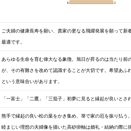
ご夫婦の健康長寿を願い、貴家の更なる飛躍発展を願って新
最適です。
あらゆる生命を育む偉大なる象徴。旭日が昇るのは当たり前
が、その有難さを改めて認識することが大切です。希望あふ
という意味合いがあります。
「一富士」「二鷹」「三茄子」初夢に見ると縁起が良いとさ
熊手で縁起の良い松の葉をかき集め、箒で家の厄を振り払う
睦まじい理想の夫婦像を描いた高砂掛軸は婚礼・結納の際に