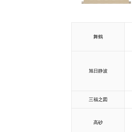
舞鶴
旭日静波
三福之図
高砂