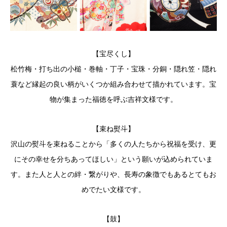
【宝尽くし】
松竹梅・打ち出の小槌・巻軸・丁子・宝珠・分銅・隠れ笠・隠れ
蓑など縁起の良い柄がいくつか組み合わせて描かれています。宝
物が集まった福徳を呼ぶ吉祥文様です。
【束ね熨斗】
沢山の熨斗を束ねることから「多くの人たちから祝福を受け、更
にその幸せを分ちあってほしい」という願いが込められていま
す。また人と人との絆・繋がりや、長寿の象徴でもあるとてもお
めでたい文様です。
【鼓】