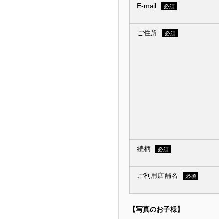
E-mail
必須
ご住所
必須
続柄
必須
ご利用店舗名
必須
【写真のお子様】