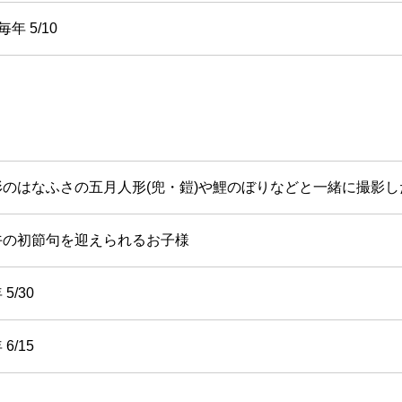
毎年 5/10
形のはなふさの五月人形(兜・鎧)や鯉のぼりなどと一緒に撮影
午の初節句を迎えられるお子様
5/30
6/15