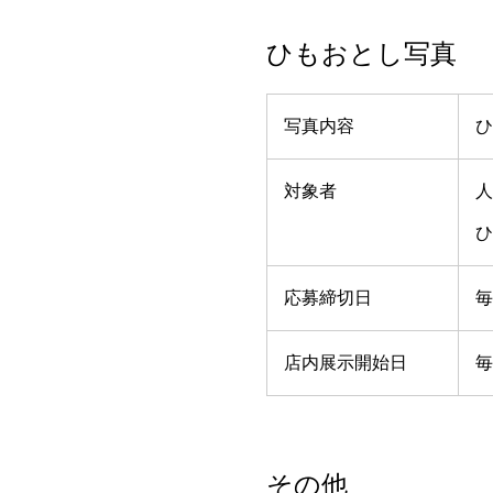
ひもおとし写真
写真内容
ひ
対象者
人
ひ
応募締切日
毎
店内展示開始日
毎
その他