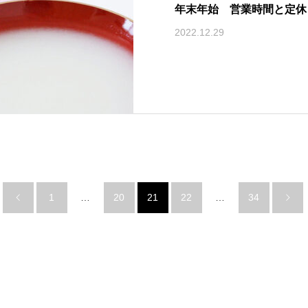
年末年始 営業時間と定休
2022.12.29
1
…
20
21
22
…
34