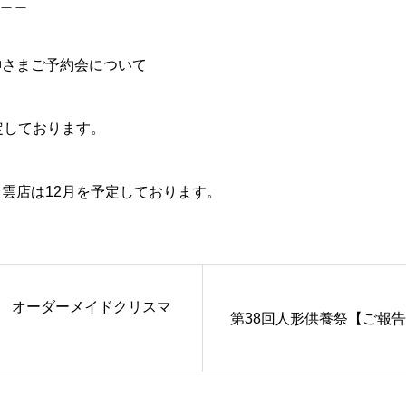
＿＿
神さまご予約会について
定しております。
雲店は12月を予定しております。
5年 オーダーメイドクリスマ
第38回人形供養祭【ご報