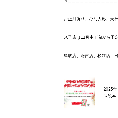
✎＿＿＿＿＿＿＿＿＿＿＿＿
お正月飾り、ひな人形、天
米子店は11月中下旬から予
鳥取店、倉吉店、松江店、出
202
ス絵本